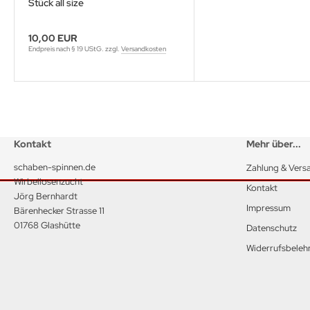
Stück all size
10,00 EUR
Endpreis nach § 19 UStG. zzgl.
Versandkosten
Kontakt
Mehr über...
schaben-spinnen.de
Zahlung & Vers
Wirbellosenzucht
Kontakt
Jörg Bernhardt
Impressum
Bärenhecker Strasse 11
01768 Glashütte
Datenschutz
Widerrufsbeleh