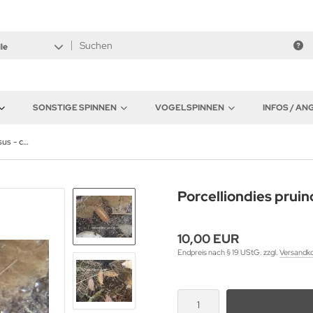
le
SONSTIGE SPINNEN
VOGELSPINNEN
INFOS / A
Porcelliondies pruinosus - ca. 50 Stück all size
Porcelliondies pruino
10,00 EUR
Endpreis nach § 19 UStG. zzgl.
Versandk