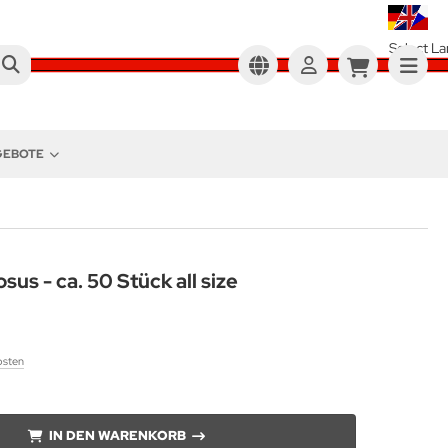
Select L
NGEBOTE
sus - ca. 50 Stück all size
osten
IN DEN WARENKORB