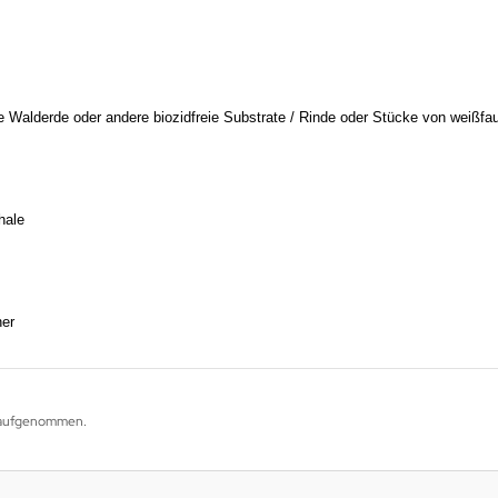
alderde oder andere biozidfreie Substrate / Rinde oder Stücke von weißfa
hale
ner
g aufgenommen.