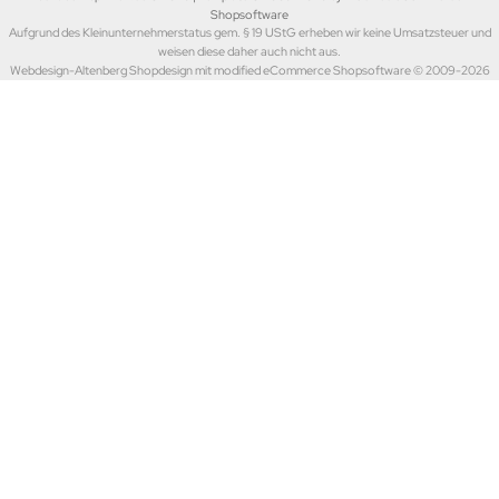
Shopsoftware
Aufgrund des Kleinunternehmerstatus gem. § 19 UStG erheben wir keine Umsatzsteuer und
weisen diese daher auch nicht aus.
Webdesign-Altenberg Shopdesign mit modified eCommerce Shopsoftware © 2009-2026