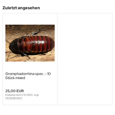
Zuletzt angesehen
Gromphadorrhina spec. - 10
Stück mixed
25,00 EUR
Endpreis nach § 19 UStG. zzgl.
Versandkosten