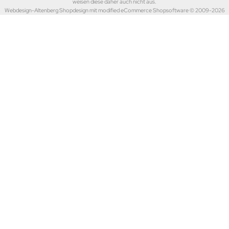
weisen diese daher auch nicht aus.
Webdesign-Altenberg Shopdesign mit modified eCommerce Shopsoftware © 2009-2026