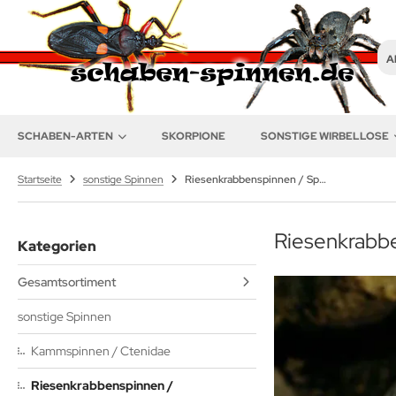
Al
ALLES ANZEIGEN AUS SCHABEN-ARTEN
ALLES ANZEIGEN AUS SONSTIGE WIRBELLOSE
ALLES ANZEIGEN AUS VOGELSPINNEN
ALLES ANZEIGEN AUS INFOS / ANGEBOTE
SCHABEN-ARTEN
SKORPIONE
SONSTIGE WIRBELLOSE
hautiere
ubwanzen / Heteroptera
umbewohnende VS
rsentermine
Startseite
sonstige Spinnen
Riesenkrabbenspinnen / Sparassidae
tterschaben
llen / Grylloidea
denbewohnende VS
kürzungen / Erläuterungen
uchschaben
seln / Isopoda
nnchen
gang / Haltung
Riesenkrabbe
Kategorien
olopender / Chilopoda
ibchen
ologie/Anatomie von Schaben
Gesamtsortiment
er mich
sonstige Spinnen
Kammspinnen / Ctenidae
Riesenkrabbenspinnen /