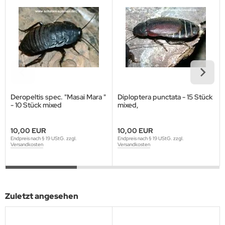
Deropeltis spec. "Masai Mara "
Diploptera punctata - 15 Stück
- 10 Stück mixed
mixed,
10,00 EUR
10,00 EUR
Endpreis nach § 19 UStG. zzgl.
Endpreis nach § 19 UStG. zzgl.
Versandkosten
Versandkosten
Zuletzt angesehen