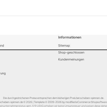
Informationen
and
Sitemap
Shop-geschlossen
Kundenmeinungen
rung
Die durchgestrichenen Preise entsprechen dem bisherigen Preis bei schaben-spinnen.de.
schaben-spinnen.de © 2026 | Template © 2009-2026 by modified eCommerce Shopsoftwar
einunternehmerstatus gem. § 19 UStG erheben wir keine Umsatzsteuer und weisen diese daher