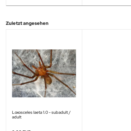
Zuletzt angesehen
Loxosceles laeta 1.0 - subadult /
adult