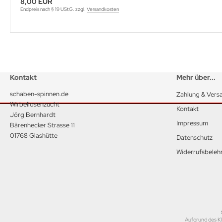
8,00 EUR
Endpreis nach § 19 UStG. zzgl.
Versandkosten
Kontakt
Mehr über...
schaben-spinnen.de
Zahlung & Vers
Wirbellosenzucht
Kontakt
Jörg Bernhardt
Impressum
Bärenhecker Strasse 11
01768 Glashütte
Datenschutz
Widerrufsbeleh
Aufgrund des Kl