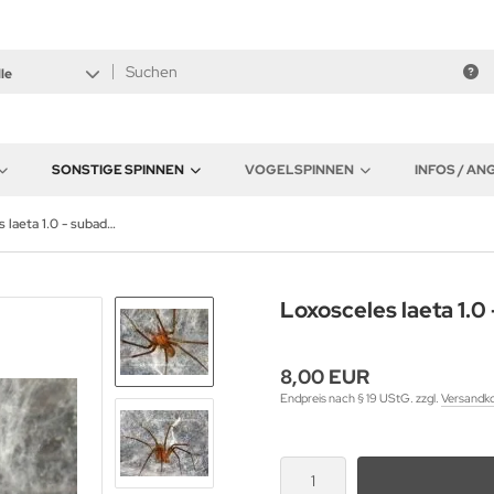
le
SONSTIGE SPINNEN
VOGELSPINNEN
INFOS / A
Loxosceles laeta 1.0 - subadult / adult
Loxosceles laeta 1.0 
8,00 EUR
Endpreis nach § 19 UStG. zzgl.
Versandk