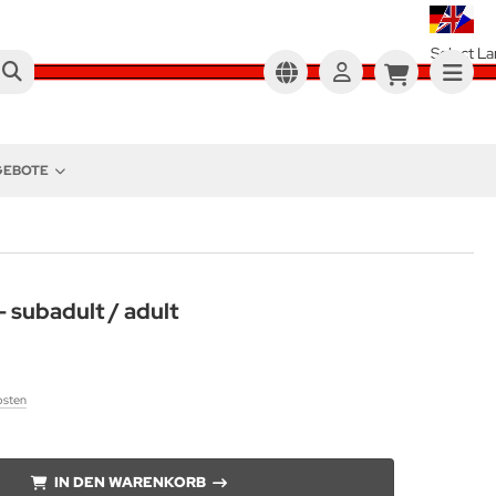
Select L
NGEBOTE
- subadult / adult
osten
IN DEN WARENKORB