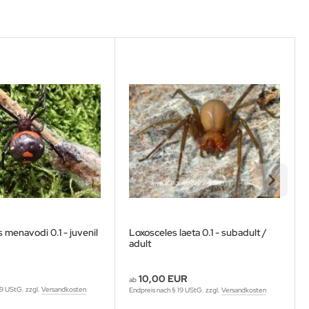
 menavodi 0.1 - juvenil
Loxosceles laeta 0.1 - subadult /
adult
10,00 EUR
ab
19 UStG. zzgl.
Versandkosten
Endpreis nach § 19 UStG. zzgl.
Versandkosten