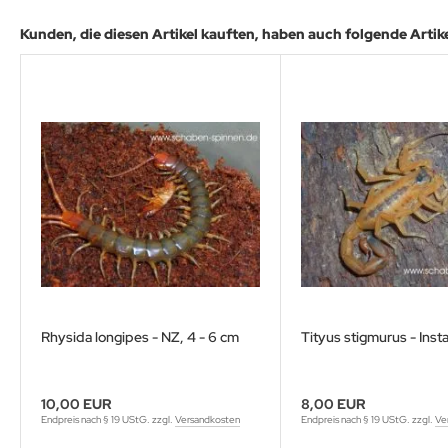
Kunden, die diesen Artikel kauften, haben auch folgende Artikel
Rhysida longipes - NZ, 4 - 6 cm
Tityus stigmurus - Insta
10,00 EUR
8,00 EUR
Endpreis nach § 19 UStG. zzgl.
Versandkosten
Endpreis nach § 19 UStG. zzgl.
Ve