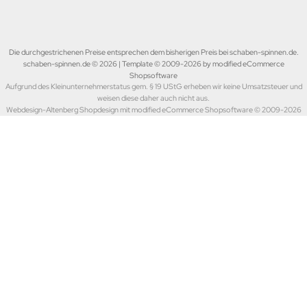
Die durchgestrichenen Preise entsprechen dem bisherigen Preis bei schaben-spinnen.de.
schaben-spinnen.de © 2026 | Template © 2009-2026 by modified eCommerce
Shopsoftware
Aufgrund des Kleinunternehmerstatus gem. § 19 UStG erheben wir keine Umsatzsteuer und
weisen diese daher auch nicht aus.
Webdesign-Altenberg Shopdesign mit modified eCommerce Shopsoftware © 2009-2026