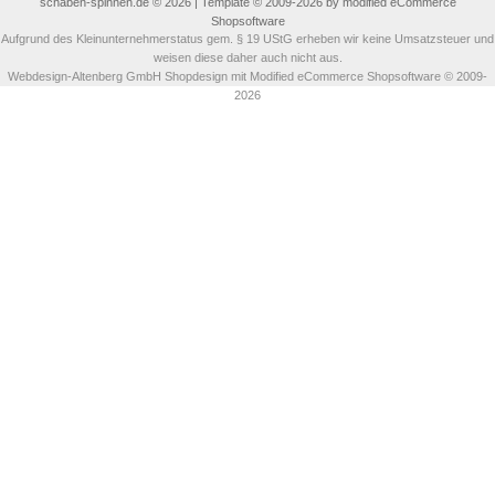
schaben-spinnen.de © 2026 | Template © 2009-2026 by modified eCommerce
Shopsoftware
Aufgrund des Kleinunternehmerstatus gem. § 19 UStG erheben wir keine Umsatzsteuer und
weisen diese daher auch nicht aus.
Webdesign-Altenberg GmbH Shopdesign
mit Modified eCommerce Shopsoftware © 2009-
2026